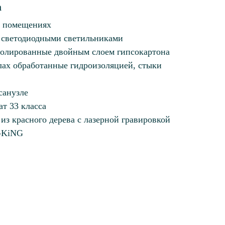
а
х помещениях
 светодиодными светильниками
олированные двойным слоем гипсокартона
лах обработанные гидроизоляцией, стыки
санузле
т 33 класса
з красного дерева с лазерной гравировкой
-KiNG