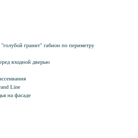
"голубой гранит" габион по периметру
еред входной дверью
ассеивания
and Line
ья на фасаде