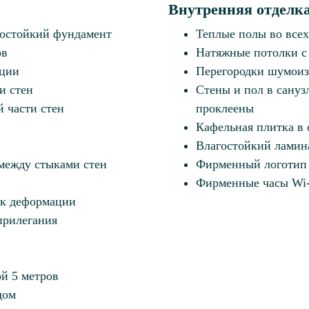
Внутренняя отделк
остойкий фундамент
Теплые полы во все
ов
Натяжные потолки с
кции
Перегородки шумоиз
и стен
Стены и пол в сануз
 части стен
проклеены
Кафельная плитка в 
Влагостойкий ламина
между стыками стен
Фирменный логотип и
Фирменные часы Wi
 к деформации
прилегания
й 5 метров
дом