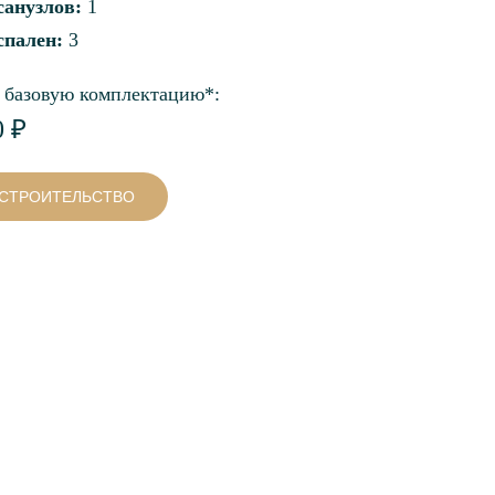
санузлов:
1
спален:
3
 базовую комплектацию*:
0 ₽
 СТРОИТЕЛЬСТВО