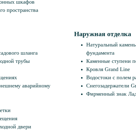
хонных шкафов
го пространства
Наружная отделка
Натуральный камень 
садового шланга
фундамента
водной трубы
Каменные ступени п
Кровля Grand Line
ещениях
Водостоки с полем р
внешнему аварийному
Снегозадержатели Gr
Фирменный знак Лад
етки
вещения
ходной двери